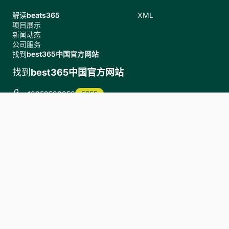
解读
beats365
XML
项目展示
新闻动态
公司服务
找到
best365中国官方网站
找到
best365中国官方网站
+18359593958
FREE
vanished@msn.com
订阅我们的邮箱！
Copyright ©
中国·best365足球(股份)有限公司-官方网站.