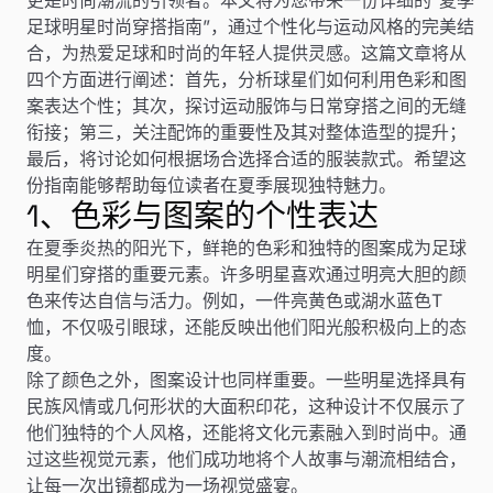
足球明星时尚穿搭指南”，通过个性化与运动风格的完美结
合，为热爱足球和时尚的年轻人提供灵感。这篇文章将从
四个方面进行阐述：首先，分析球星们如何利用色彩和图
案表达个性；其次，探讨运动服饰与日常穿搭之间的无缝
衔接；第三，关注配饰的重要性及其对整体造型的提升；
最后，将讨论如何根据场合选择合适的服装款式。希望这
份指南能够帮助每位读者在夏季展现独特魅力。
1、色彩与图案的个性表达
在夏季炎热的阳光下，鲜艳的色彩和独特的图案成为足球
明星们穿搭的重要元素。许多明星喜欢通过明亮大胆的颜
色来传达自信与活力。例如，一件亮黄色或湖水蓝色T
恤，不仅吸引眼球，还能反映出他们阳光般积极向上的态
度。
除了颜色之外，图案设计也同样重要。一些明星选择具有
民族风情或几何形状的大面积印花，这种设计不仅展示了
他们独特的个人风格，还能将文化元素融入到时尚中。通
过这些视觉元素，他们成功地将个人故事与潮流相结合，
让每一次出镜都成为一场视觉盛宴。