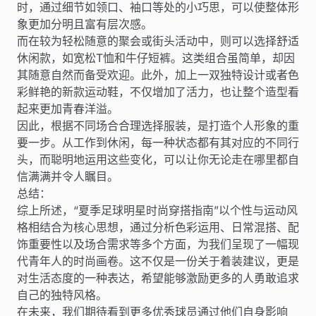
时，通过细节如领口、袖口等处的小巧思，可以使整体形
象更加分明且富有层次感。
而在较为轻松随意的聚会或街头活动中，则可以选择舒适
休闲款，如宽松T恤和牛仔短裤。这类组合虽简单，却因
其随意自然而备受欢迎。此外，加上一双独特设计或者色
彩鲜艳的新款运动鞋，不仅增加了活力，也让整个造型看
起来更加青春洋溢。
因此，根据不同场合合理选择服装，是打造个人形象的重
要一步。从工作到休闲，每一种状态都有其对应的不同行
头，而聪明地运用这些变化，可以让你无论走在哪里都自
信满满并令人瞩目。
总结：
综上所述，“夏季足球明星时尚穿搭指南”以个性与运动风
格相结合为核心思想，通过分析色彩运用、日常混搭、配
饰重要性以及场合需求等多个方面，为我们呈现了一幅现
代青年人的时尚画卷。这不仅是一份关于着装建议，更是
对生活态度的一种表达，希望能够激励更多的人勇敢追求
自己的独特风格。
在未来，我们期待看到更多优秀球员通过他们自身影响